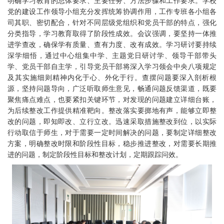
明确学习教育的总体要求、主要任务、方法步骤和工作要求。学校
党的建设工作领导小组充分发挥统筹协调作用，工作专班各小组各
司其职、密切配合，针对不同层级党组织和党员干部的特点，强化
分类指导，学习教育取得了阶段性成效。会议强调，要坚持一体推
进学查改，确保学有质量、查有力度、改有成效。学习研讨要持续
深学细悟，通过中心组集中学、主题党日研讨学、领导干部带头
学、党员干部自主学，引导党员干部将深入学习领会中央八项规定
及其实施细则精神内化于心、外化于行。查摆问题要深入剖析根
源，坚持问题导向，广泛听取师生意见，畅通问题反馈渠道，既要
聚焦痛点难点，也要紧扣关键环节，对发现的问题建立详细台账，
为后续整改工作提供精准靶向。整改落实要掷地有声，能够立即整
改的问题，即知即改、立行立改。迅速采取措施整改到位，以实际
行动取信于师生，对于需要一定时间解决的问题，要制定详细整改
方案，明确整改时限和阶段性目标，稳步推进整改，对需要长期推
进的问题，制定阶段性目标和整改计划，定期跟踪问效。