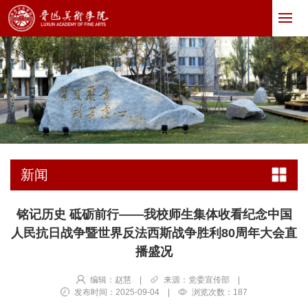
新闻
铭记历史 砥砺前行——我校师生集体收看纪念中国
人民抗日战争暨世界反法西斯战争胜利80周年大会直
播盛况
编辑：赵慧
|
来源：党委宣传部
|
发布时间：2025-09-04
|
浏览次数：
187