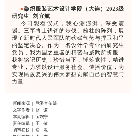
●
染织服装艺术设计学院（大连）2023级
研究生 刘宜航
今日观看仪式，我心潮澎湃，深受震
撼。三军将士铿锵的步伐、雄壮的阵列，展
现了新时代人民军队的磅礴气势与捍卫和平
的坚定决心。作为一名设计学专业的研究生
党员，我为国之重器的精密与威武所折服。
我将铭记历史，珍惜当下，锤炼党性，精进
专业，力求以设计服务社会、传播价值，为
实现民族复兴的伟大梦想贡献自己的智慧与
力量。
新闻来源 | 党委宣传部
文字作者
|
赵 谦
本期编辑 | 宝婉宁
责任编辑 | 王 敬
初审初校 | 詹 妮