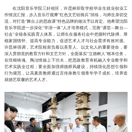
在沈阳音乐学院三好校区，许昆林听取学校毕业生就业创业工
作情况汇报，步入音乐厅观摩“红色文艺轻骑兵”排练，与师生亲切交
流，对打造“舞台上的思政课”特色品牌的做法予以肯定。他希望沈阳
音乐学院进一步深化“学演一体”人才培养模式，完善“课堂—舞台—
社会”全链条实践育人体系，让师生在服务社会中把握时代脉搏、厚
植家国情怀、提高专业能力，促进艺术人才与社会需求有效对接。
许昆林强调，艺术院校肩负着以美育人、以文化人的重要使命，要
深入贯彻党的教育方针和文艺方针，全面落实“立德树人”根本任务，
在培根铸魂、陶冶情操上下功夫，把思政教育有机融入专业教学和
艺术实践全过程；要全面加强师德师风建设，持续强化思想引领和
行为规范，让高素质教师通过言传身教引领青年学子成长，培养造
就德艺双馨的艺术人才。