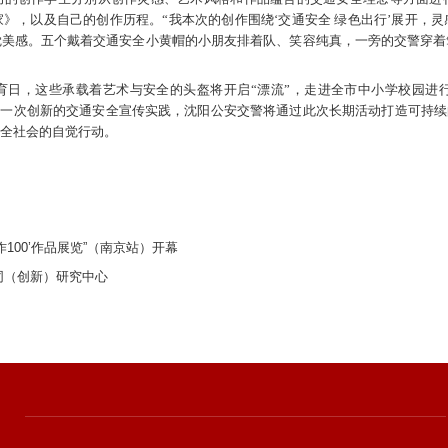
》，以及自己的创作历程。“我本次的创作围绕‘交通安全 绿色出行’展开，
觉美感。五个戴着交通安全小黄帽的小朋友排着队、笑容纯真，一旁的交警穿着
育日，这些承载着艺术与安全的头盔将开启“漂流”，走进全市中小学校园进
展，是一次创新的交通安全宣传实践，沈阳公安交警将通过此次长期活动打造可持续
全社会的自觉行动。
100’作品展览”（南京站）开幕
同（创新）研究中心