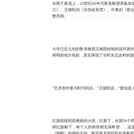
在两个展览上，20世纪60年代鲁美雕塑系集体
江》、王绪阳的《兴安岭风雪》、许勇的《群众
数亮相。
今年已近九旬的鲁美教授王绪阳绘制的连环画作
鲜明的地方色彩，真实再现了当时东北农村的面
“艺术创作要与时代同步。”王绪阳说，“要知
红旗猎猎宛若燃烧的火焰，红旗下，全国56个
鲜红旗帜下，每个人的表情都充满希望……这是
《旗帜》的领衔主创、鲁迅美术学院院长李象群