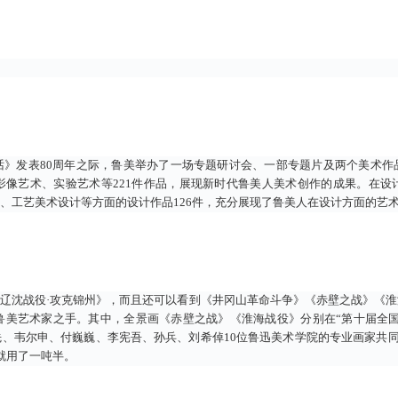
话》发表80周年之际，鲁美举办了一场专题研讨会、一部专题片及两个美术作
影像艺术、实验艺术等221件作品，展现新时代鲁美人美术创作的成果。在设
、工艺美术设计等方面的设计作品126件，充分展现了鲁美人在设计方面的艺
《辽沈战役·攻克锦州》，而且还可以看到《井冈山革命斗争》《赤壁之战》《
鲁美艺术家之手。其中，全景画《赤壁之战》《淮海战役》分别在“第十届全国
、韦尔申、付巍巍、李宪吾、孙兵、刘希倬10位鲁迅美术学院的专业画家共同完
就用了一吨半。