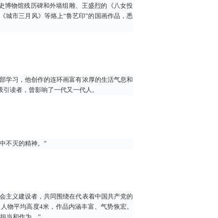
”历史博物馆残历碑和外墙组雕、王盛烈的《八女投
《城市三月风》等烙上“鲁艺印”的国画作品，悉
术部学习，他创作的连环画富有浓厚的生活气息和
吸引读者，曾影响了一代又一代人。
中不灭的精神。”
社会主义建设者，共同围绕在代表着中国共产党的
，人物平均高度4米，作品内涵丰富、气势恢宏。
担当和作为。”