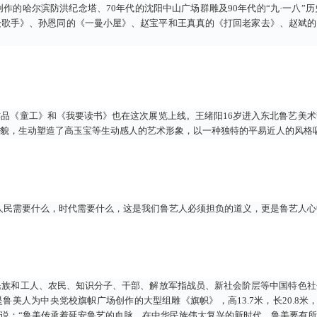
创作的哈尔滨防洪纪念塔、70年代的沈阳中山广场群雕及90年代的“九·一八
歌手》、孙恩同的《一曼小屋》、赵宝平和王真真的《打回老家去》、赵斌的
品《童工》和《我要读书》也在这次展览上线。王绪阳16岁进入东北鲁艺美
貌，生动塑造了高玉宝等生动感人的艺术形象，以一种独特的平易近人的风格
道人民需要什么，时代需要什么，这是我们鲁艺人必须担负的道义，更是鲁艺人心
民族和工人、农民、知识分子、干部、解放军指战员、新社会阶层等中国特色
鲁美人为中央党校旗帜广场创作的大型组雕《旗帜》，高13.7米，长20.8米
说：“鲁美传承着延安鲁艺的血脉，在中华民族伟大复兴的新时代，鲁美要有所