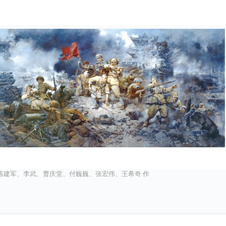
陈建军、李武、曹庆堂、付巍巍、张宏伟、王希奇 作