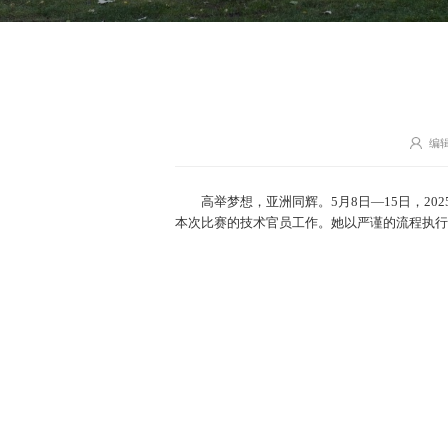
编
高举梦想，亚洲同辉。5月8日—15日，
本次比赛的技术官员工作。她以严谨的流程执行