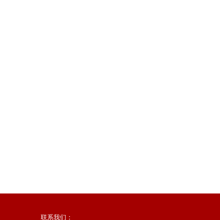
联系我们：