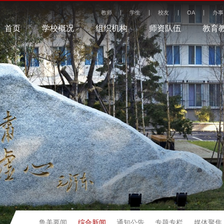
教师
学生
校友
OA
办事
首页
学校概况
组织机构
师资队伍
教育
综合新闻
鲁美要闻
通知公告
专题专栏
媒体聚焦