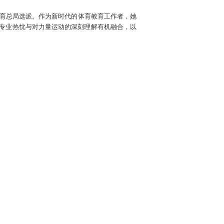
育总局选派。作为新时代的体育教育工作者，她
专业热忱与对力量运动的深刻理解有机融合，以