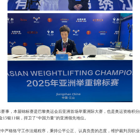
洲际赛事，本届锦标赛是巴黎奥运会后亚洲首场举重洲际大赛，也是奥运资格积分
金15银11铜，捍卫了“中国力量”的亚洲领先地位。
程中严格恪守工作法规程序，秉持公平公正、认真负责的态度，维护裁判员职业