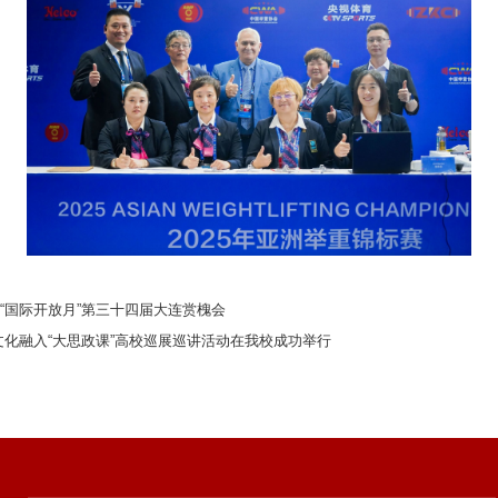
“国际开放月”第三十四届大连赏槐会
文化融入“大思政课”高校巡展巡讲活动在我校成功举行