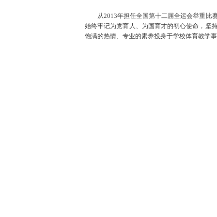
从2013年担任全国第十二届全运会举重比
始终牢记为党育人、为国育才的初心使命，坚
饱满的热情、专业的素养投身于学校体育教学事