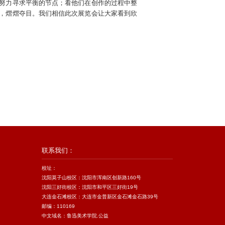
努力寻求平衡的节点；看他们在创作的过程中整
，熠熠夺目。我们相信此次展览会让大家看到欣
联系我们：
校址：
沈阳莫子山校区：沈阳市浑南区创新路160号
沈阳三好街校区：沈阳市和平区三好街19号
大连金石滩校区：大连市金普新区金石滩金石路39号
邮编：110169
中文域名：鲁迅美术学院.公益