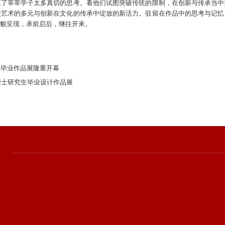
汇了莘莘学子太多真切的思考。看他们试图突破传统的限制，在创新与传承当中
使艺术的多元与创新在文化的传承中绽放的新活力。驻留在作品中的思考与记忆
貌呈现，承前启后，继往开来。
计系毕业作品展隆重开幕
硕士研究生毕业设计作品展