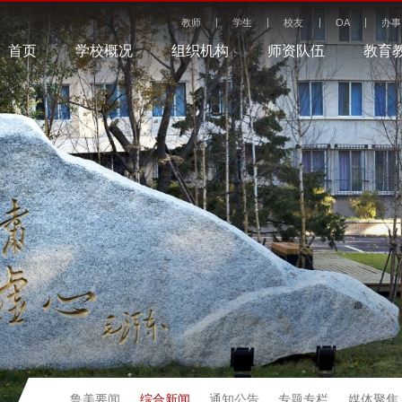
教师
学生
校友
OA
办事
首页
学校概况
组织机构
师资队伍
教育
综合新闻
鲁美要闻
通知公告
专题专栏
媒体聚焦