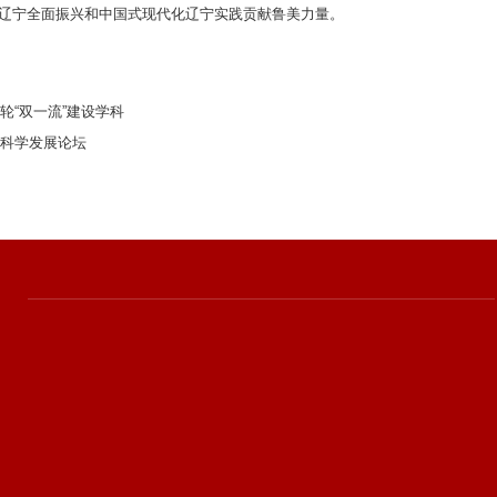
为辽宁全面振兴和中国式现代化辽宁实践贡献鲁美力量。
轮“双一流”建设学科
科学发展论坛