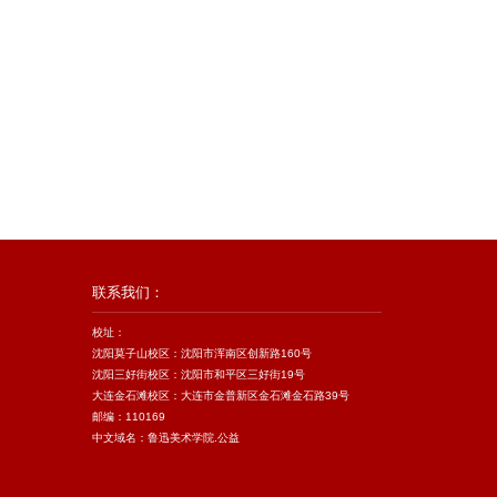
联系我们：
校址：
沈阳莫子山校区：沈阳市浑南区创新路160号
沈阳三好街校区：沈阳市和平区三好街19号
大连金石滩校区：大连市金普新区金石滩金石路39号
邮编：110169
中文域名：鲁迅美术学院.公益