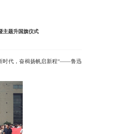
”暨主题升国旗仪式
礼新时代，奋楫扬帆启新程”——鲁迅