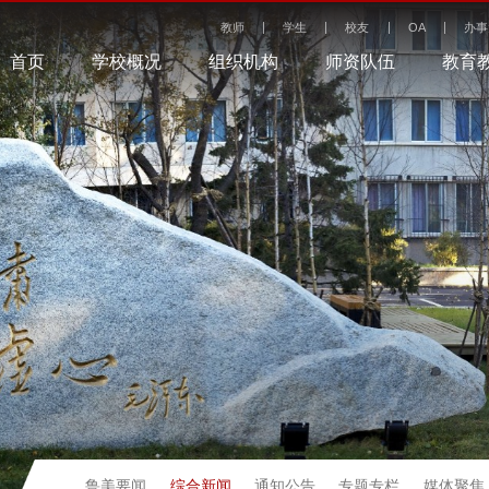
教师
学生
校友
OA
办事
首页
学校概况
组织机构
师资队伍
教育
综合新闻
鲁美要闻
通知公告
专题专栏
媒体聚焦