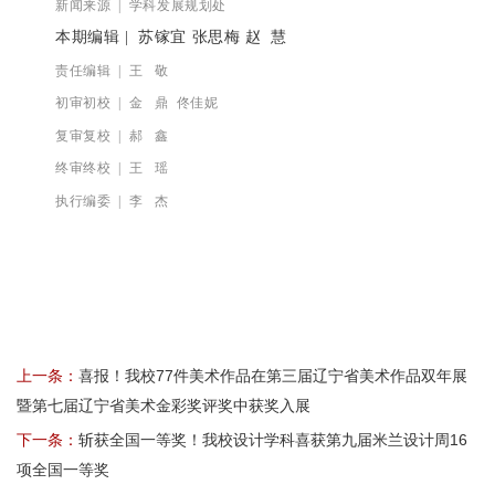
新闻来源 | 学科发展规划处
本期编辑
| 苏镓宜 张思梅 赵 慧
责任编辑 | 王 敬
初审初校 | 金 鼎 佟佳妮
复审复校 | 郝 鑫
终审终校 | 王 瑶
执行编委 | 李 杰
上一条：
喜报！我校77件美术作品在第三届辽宁省美术作品双年展
暨第七届辽宁省美术金彩奖评奖中获奖入展
下一条：
斩获全国一等奖！我校设计学科喜获第九届米兰设计周16
项全国一等奖