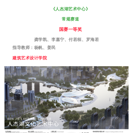
《人杰湖艺术中心
》
常规赛道
国赛一等奖
龚学凯、李嘉宁、付若桓、罗海若
指导教师：杨帆、姜民
建筑艺术设计学院