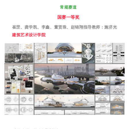
常规赛道
国赛一等奖
崔罡、龚学凯、李鑫、董贤珠、赵锦翔
指导教师：施济光
建筑艺术设计学院