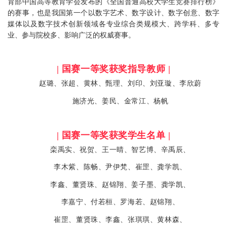
育部中国高等教育学会发布的《全国普通高校大学生竞赛排行榜》
的赛事，也是我国第一个以数字艺术、数字设计、数字创意、数字
媒体以及数字技术创新领域各专业综合类规模大、跨学科、多专
业、参与院校多、影响广泛的权威赛事。
| 国赛一等奖获奖指导教师 |
赵璐、张超、黄林
、
甄理、刘印
、
刘亚璇、李欣蔚
施济光
、
姜民
、
金常江、
杨帆
| 国赛一等奖获奖学生名单 |
栾禹实、祝贺、王一晴、智艺博、辛禹辰、
李木紫、陈畅、尹伊梵、
崔罡、龚学凯、
李鑫、董贤珠、赵锦翔、
姜子墨、
龚学凯、
李嘉宁、付若桓、罗海若、赵锦翔、
崔罡、董贤珠、李鑫、
张琪琪、
黄林森、