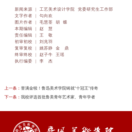
新闻来源 | 工艺美术设计学院 党委研究生工作部
文字作者 | 勾向欢
图片作者 | 毛慧荃 胡 蝶
本期编辑 | 赵 慧
责任编辑 | 王 敬
初审初校 | 刘兆羽
复审复校 | 姚苏静 金 鼎
终审终校 | 赵子牛 王瑶
执行编委 | 李 杰
上一条：
誉满金犊！鲁迅美术学院铸就“十冠王”传奇
下一条：
我校评选首批鲁美青年艺术家、青年学者