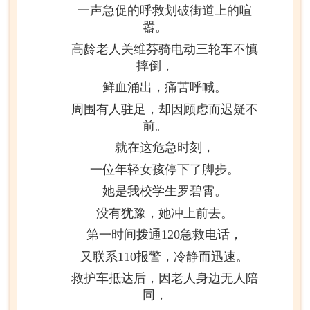
一声急促的呼救划破街道上的喧
嚣。
高龄老人关维芬骑电动三轮车不慎
摔倒，
鲜血涌出，痛苦呼喊。
周围有人驻足，
却因顾虑而迟疑不
前。
就在这危急时刻，
一位年轻女孩停下了脚步。
她是我校学生罗碧霄。
没有犹豫，她冲上前去。
第一时间拨通120急救电话，
又联系110报警，冷静而迅速。
救护车抵达后，因老人身边无人陪
同，