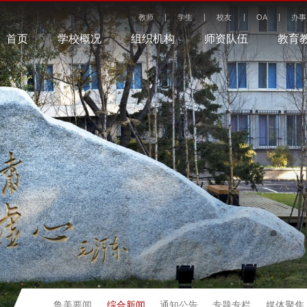
教师
学生
校友
OA
办事
首页
学校概况
组织机构
师资队伍
教育
综合新闻
鲁美要闻
通知公告
专题专栏
媒体聚焦