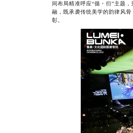
间布局精准呼应“循・衍”主题
融，既承袭传统美学的韵律风骨
彰。