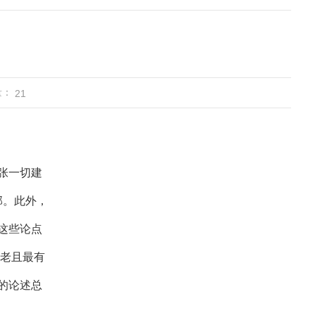
量：
21
张一切建
部。此外，
这些论点
古老且最有
的论述总