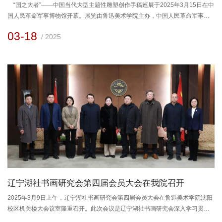
“国之大者”——中国当代大型主题性雕塑创作手稿巡展于2025年3月15日在中
国人民革命军事博物馆开幕。展览由鲁迅美术学院主办，中国人民革命军事博
物馆承办，系2024年度国家艺术基金文化交流推广资助项目。本次展览是深入
03-18
/ 2025
贯彻习近平文化思想的具体举措，是全国美术工作者致力于红色革命题材主题
创作的生动实践。展览通过雕塑艺术语言集中展示党的辉煌成就，讴歌革命先
烈和英雄人物，展现人民群众的精神风貌。中国共产党历史展览馆《...
辽宁湖社书画研究会第四届会员大会在我院召开
2025年3月9日上午，辽宁湖社书画研究会第四届会员大会在鲁迅美术学院沈阳
校区机关楼大会议室隆重召开。此次会议是辽宁湖社书画研究会深入学习贯彻
党的二十届三中全会精神，学习贯彻习近平总书记来辽宁视察时重要讲话和重