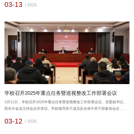
03-13
/ 2025
要指示批示精神，全面推进文化强省战略召开的一次换届大会，也是辽宁湖社
书画研究会团结奋进、努力拼搏的一次盛会。辽宁省民政厅党组成员、副厅长
兼省委“两新”工委副书记张伟中，辽宁省民政厅社会组织管理局局长李众，...
学校召开2025年重点任务暨巡视整改工作部署会议
3月11日，学校召开2025年重点任务暨巡视整改工作部署会议。党委副书记、
院长许金龙主持会议并讲话。学校领导班子成员及全体中层干部参加会议，大
连校区同步视频。党委副书记、院长许金龙以《团结一心、共克时艰》为主
03-12
/ 2025
题，号召全体干部教职员工以昂扬姿态迎接挑战、推动发展。他指出，2024年
学校以“破局突围”为主线，在学科建设、科研创新、债务化解、新校区建设等领