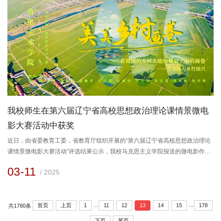
我校师生在第六届辽宁省高校思想政治理论课情景微电
影大赛活动中获奖
近日，由省委教育工委，省教育厅组织开展的“第六届辽宁省高校思想政治理论
课情景微电影大赛活动”评选结果公示，我校马克思主义学院报送的微电影作品
《美美乡村画卷》《一路向前》《画时代》三部作品荣获三等奖。《美美乡村
03-11
/ 2025
画卷》讲述了鲁美师生们在下乡研学的过程中，将理论与实践相结合，逐步探
索艺术助力乡村振兴的故事。师生们通过发挥专业优势，把当地特色非遗剪纸
文化融入乡村振兴的实践中，探索出一条“艺术+乡村”的农文旅融合发展新途
...
...
径。...
首页
上页
1
11
12
13
14
15
178
共1780条
下页
尾页