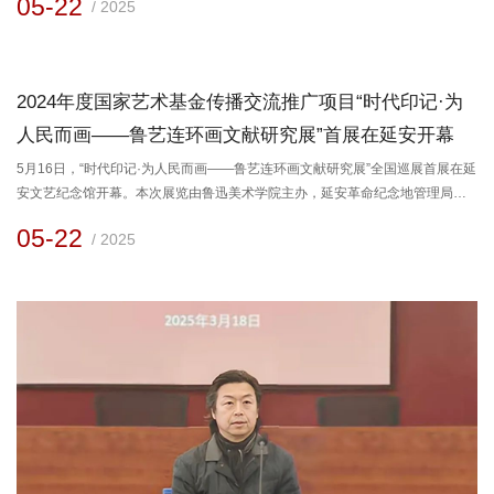
05-22
/ 2025
和福瑞君临（北京）文化传播有限公司沈阳分公司开展访企拓岗促就业专项行
动。 座谈中，许金龙向企业长期以来对学校毕业生就业工作的支持表示感谢，
并详细介绍了近年来学校在学科建设、人才培养、社会服务等方面取得的成
绩。...
2024年度国家艺术基金传播交流推广项目“时代印记·为
人民而画——鲁艺连环画文献研究展”首展在延安开幕
5月16日，“时代印记·为人民而画——鲁艺连环画文献研究展”全国巡展首展在延
安文艺纪念馆开幕。本次展览由鲁迅美术学院主办，延安革命纪念地管理局联
合主办，延安文艺纪念馆、延安新闻纪念馆、鲁迅美术学院科研创作处、我校
05-22
/ 2025
传媒动画学院承办。展览作品共300余件，涵盖历史文献、创作草图、绘画手
稿、研究笔记、连环画出版物，系统展示了延安鲁艺、东北鲁艺、东北美专、
鲁迅美术学院各个时期的连环画创作作品，充分彰显了鲁艺人推动文化繁荣发
展的坚定决心和历史担当。...