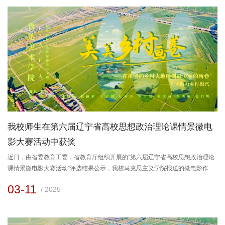
域取得阶段性成果，但巡视反馈的问题、博士点建设等短板仍需全力攻坚。...
我校师生在第六届辽宁省高校思想政治理论课情景微电
影大赛活动中获奖
近日，由省委教育工委，省教育厅组织开展的“第六届辽宁省高校思想政治理论
课情景微电影大赛活动”评选结果公示，我校马克思主义学院报送的微电影作品
《美美乡村画卷》《一路向前》《画时代》三部作品荣获三等奖。《美美乡村
03-11
/ 2025
画卷》讲述了鲁美师生们在下乡研学的过程中，将理论与实践相结合，逐步探
索艺术助力乡村振兴的故事。师生们通过发挥专业优势，把当地特色非遗剪纸
文化融入乡村振兴的实践中，探索出一条“艺术+乡村”的农文旅融合发展新途
径。...