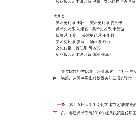
染织服装艺术设计系 冯蒙 文化传播与管理系
优秀奖
美术史论系 王轩 美术史论系 姜汶彤
美术史论系 勾崇智 美术史论系 李茜璇
摄影系 丁晓 美术史论系 王永竹
美术史论系 虞迪 油画系 刘乔
文化传播与管理系 胡杰英
染织服装艺术设计系 张松 张灜月
通过此次征文比赛，培育和践行了社会主
向，唤起广大青年学生对校园美好生活的珍惜，
上一条：
第十五届大学生文化艺术节之“极限挑
下一条：
鲁迅美术学院2016年征兵政策宣传周