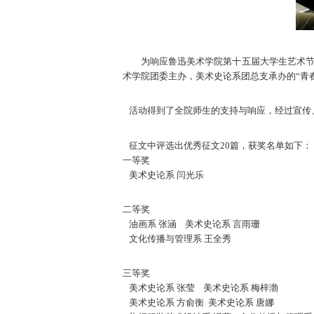
为响应鲁迅美术学院第十五届大学生艺术
术学院团委主办，美术史论系团总支承办的“青
活动得到了全院师生的支持与响应，经过宣传、
征文中评选出优秀征文20篇，获奖名单如下：
一等奖
美术史论系 闫光乐
二等奖
油画系 张涵 美术史论系 言雨珊
文化传播与管理系 王全秀
三等奖
美术史论系 张莹 美术史论系 梅梓渤
美术史论系 方俞衡 美术史论系 唐娜