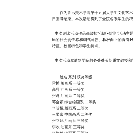
作为鲁迅美术学院第十五届大学生文化艺术节
日圆满结束。本次活动得到了全院各系学生的积
本次评比活动作品都紧扣“创新•创业”活动主
民的社会责任感和朝气蓬勃、积极向上的青春
特征、校园特色和学生特点。
本次活动邀请到学院教务处处长胡秉文教授和
姓名 系别 获奖等级
雷博 版画系 一等奖
高昇 油画系 一等奖
张君 油画系 二等奖
邓全颖 综合绘画系 二等奖
李昕悦 版画系 二等奖
王显富 中国画系 二等奖
张立旭 油画系 三等奖
李欢 油画系 三等奖