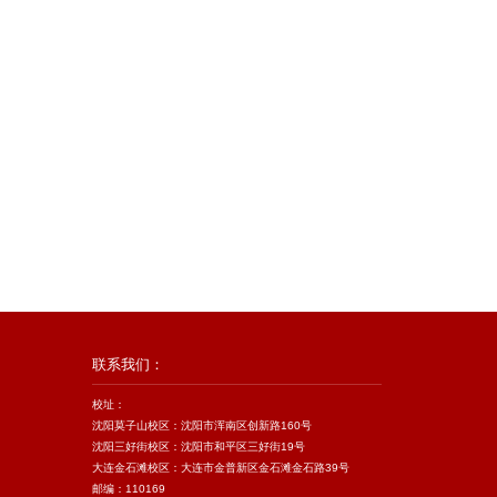
联系我们：
校址：
沈阳莫子山校区：沈阳市浑南区创新路160号
沈阳三好街校区：沈阳市和平区三好街19号
大连金石滩校区：大连市金普新区金石滩金石路39号
邮编：110169