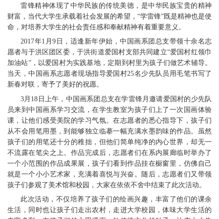
雷锋精神体现了中华民族的传统美德，是中华民族宝贵的精神
财富，当代大学生承载着社会发展的希望，“学雷锋”既是精神也是使
命，对培养大学生的社会责任感和奉献精神有着重要意义。
2017年1月9日，适逢新年伊始，中国画系团总支带领十余名志
愿者与于洪区团区委，于洪街道爱国村支部共同建立“爱国村红领巾
加油站”，以爱国村为实践基地，定期到村里为孩子们做艺术辅导。
当天，中国画系志愿者现场指导爱国村25名少先队员用毛笔书写了
新春对联，寄予了美好的祝愿。
3月18日上午，中国画系团总支在学雷锋月邀请爱国村的少先队
员来到中国画系学习交流，在学生教室为孩子们上了一次国画体验
课，让他们感受美院的学习气氛。在志愿者的悉心指导下，孩子们
从不会用笔用墨，到能够独立临摹一幅充满水墨韵味的作品。虽然
孩子们的用笔还十分的稚拙，但他们简单纯净的内心世界，却无一
不流露在笔尖之上。作品完成后，志愿者们在系内展廊临时举办了
一个小范围的作品成果展，孩子们看到作品挂在橱窗里，仿佛自己
就是一个小小艺术家，充满着喜悦与兴奋。随后，志愿者们又带领
孩子们参观了美术馆和校园，大家在依依不舍中结束了此次活动。
此次活动，不仅培养了孩子们的绘画兴趣，丰富了他们的课余
生活，同时也让孩子们走出农村，走进大学校园，体味大学生活的