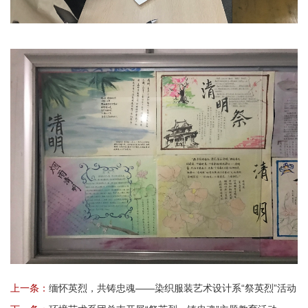
上一条：
缅怀英烈，共铸忠魂——染织服装艺术设计系“祭英烈”活动