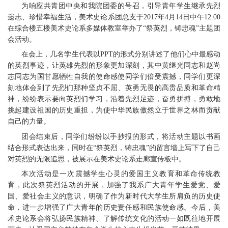
为响应共青团中央和我院团委的号召，引导青年学生继承先烈
遗志、珍惜幸福生活，美术史论系团总支于2017年4月14日中午12:00
在综合楼五楼美术史论系多媒体教室举办了“祭英烈，铸忠魂”主题团
会活动。
在会上，几名学生代表以PPT的形式分别讲述了他们心中最感动
的英烈事迹，让英雄先烈的形象更加深刻，其中黄继光同志和赵尚
志同志为国甘愿牺牲自我的使命感使同学们倍受震撼，同学们更深
刻地体会到了先烈们那种坚贞不屈、英勇无畏的高贵品质和革命精
神，纷纷表示要向英烈们学习，沿着先烈足迹，奋勇拼搏，勇敢地
挑起建设祖国的历史重担，为使中华民族傲然立于世界之林而贡献
自己的力量。
团会结束后，同学们纷纷以手抄报的形式，将活动主题以书画
结合形式表达出来，同时在“祭英烈，铸忠魂”的留言墙上写下了自己
对英烈的无限追思，被展示在美术史论系走廊宣传板中。
本次活动是一次震撼学生心灵的爱国主义教育和革命传统教
育，此次祭英烈活动的开展，加强了我系广大青年学生爱党、爱
国、爱社会主义的意识，明确了作为新时代大学生所肩负的历史使
命，进一步增强了广大青年的历史责任感和民族使命感。今后，美
术史论系会将弘扬民族精神、了解传统文化的活动一如既往地开展