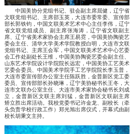
中国美协分党组书记、驻会副主席屈健，辽宁省
文联党组书记、主席邵玉英，大连市委常委、宣传部
部长郭铁钧，中国文联美术艺术中心主任李伟，辽宁
省文联党组成员、副主席张海涛，辽宁省文联副主
席、辽宁省美术家协会主席王易霓，中国美协陶瓷艺
委会主任、清华大学美术学院教授白明，
大连市文联
党组书记、主席王会军，
中国文联美术艺术中心艺委
会工作处副处长王维，中国美协陶瓷艺委会副主任、
山东艺术学院设计学院院长远宏，中国美协工艺美术
艺委会委员、中国美术学院手工艺学院院长李玉普，
大连市委宣传部办公室主任陈跃胜，金普新区党工委
委员、宣传部部长孙晓琳，辽宁美协秘书长王冬，大
连市文联办公室主任、大连市美术家协会秘书长刘成
立，金普新区文联主席刘猛，金普新区文联副主席
矫立胜出席活动。我校党委书记许金龙、副校长（牵
头负责学校行政工作）郑光旭出席仪式，开幕式由副
校长胡秉文主持。