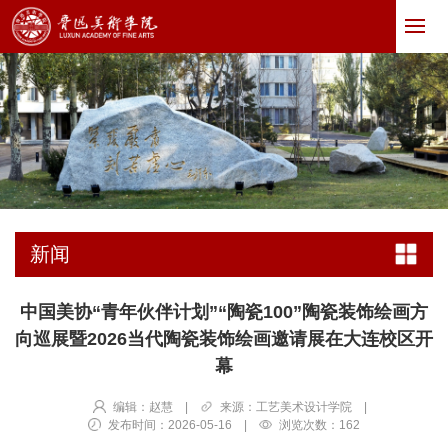
新闻
中国美协“青年伙伴计划”“陶瓷100”陶瓷装饰绘画方
向巡展暨2026当代陶瓷装饰绘画邀请展在大连校区开
幕
编辑：赵慧
|
来源：工艺美术设计学院
|
发布时间：2026-05-16
|
浏览次数：
162