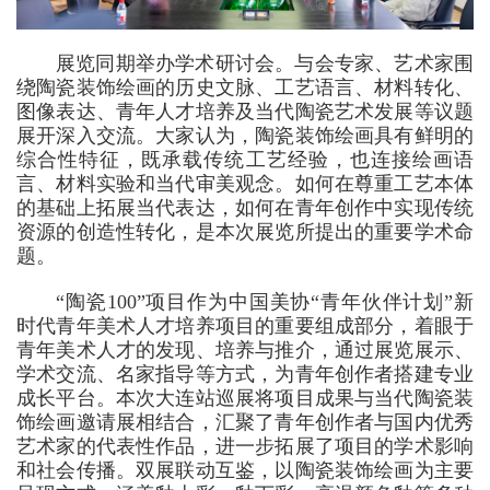
展览同期举办学术研讨会。与会专家、艺术家围
绕陶瓷装饰绘画的历史文脉、工艺语言、材料转化、
图像表达、青年人才培养及当代陶瓷艺术发展等议题
展开深入交流。大家认为，陶瓷装饰绘画具有鲜明的
综合性特征，既承载传统工艺经验，也连接绘画语
言、材料实验和当代审美观念。如何在尊重工艺本体
的基础上拓展当代表达，如何在青年创作中实现传统
资源的创造性转化，是本次展览所提出的重要学术命
题。
“陶瓷100”项目作为中国美协“青年伙伴计划”新
时代青年美术人才培养项目的重要组成部分，着眼于
青年美术人才的发现、培养与推介，通过展览展示、
学术交流、名家指导等方式，为青年创作者搭建专业
成长平台。本次大连站巡展将项目成果与当代陶瓷装
饰绘画邀请展相结合，汇聚了青年创作者与国内优秀
艺术家的代表性作品，进一步拓展了项目的学术影响
和社会传播。双展联动互鉴，以陶瓷装饰绘画为主要