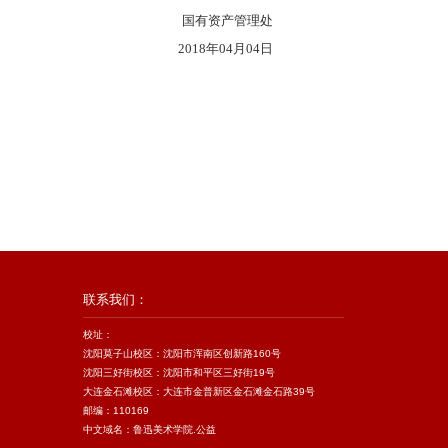
国有资产管理处
2018年04月04日
联系我们：
校址：
沈阳莫子山校区：沈阳市浑南区创新路160号
沈阳三好街校区：沈阳市和平区三好街19号
大连金石滩校区：大连市金普新区金石滩金石路39号
邮编：110169
中文域名：鲁迅美术学院.公益