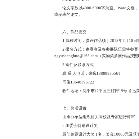
论文字数以4000-6000字为宜。Wo
或发表的论文。
六、作品提交
1.截稿时间：参评作品须于2018年7月1
2.报名方式：参赛者及各参展队伍需将参赛
ngyushenghuo@163.com（实物
3.寄件及联系方式
联 系 人电话：张巍13889835561
闫俊18640396722
收件地址：沈阳市和平区三好街19号 鲁迅
七、奖项设置
由承办单位组织相关高校及专家进行评审，
n 组委会特别设计奖
最佳创意设计大奖 1名，奖金10000元及获