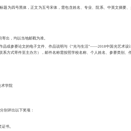
rd文档，标题为四号黑体，正文为五号宋体，需包含姓名、专业、院系、中英文摘
0日前寄出，均以当地邮戳为准。
作品或参赛论文的电子文件、作品说明与《“光与生活”——2018中国光艺术设
类参展作品按照联系方式寄件至主办方），邮件名称需按照学校名称、个人姓名、参赛类
美术学院
分别评出以下奖项：
奖证书。