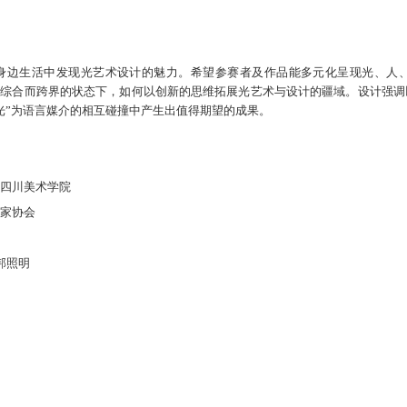
从身边生活中发现光艺术设计的魅力。希望参赛者及作品能多元化呈现光、人
当下综合而跨界的状态下，如何以创新的思维拓展光艺术与设计的疆域。设计强
光”为语言媒介的相互碰撞中产生出值得期望的成果。
四川美术学院
家协会
邦照明