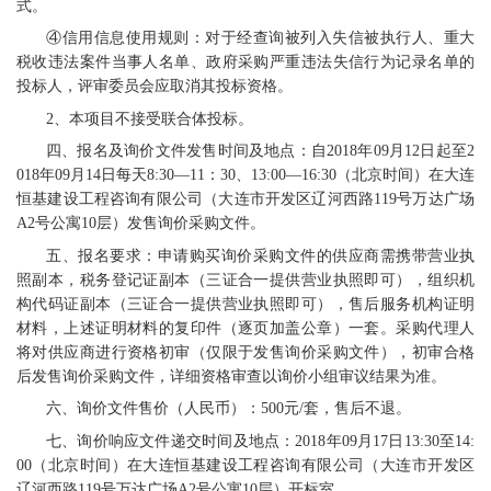
式。
④信用信息使用规则：对于经查询被列入失信被执行人、重大
税收违法案件当事人名单、政府采购严重违法失信行为记录名单的
投标人，评审委员会应取消其投标资格。
2、本项目不接受联合体投标。
四、报名及询价文件发售时间及地点：自2018年09月12日起至2
018年09月14日每天8:30—11：30、13:00—16:30（北京时间）在大连
恒基建设工程咨询有限公司（大连市开发区辽河西路119号万达广场
A2号公寓10层）发售询价采购文件。
五、报名要求：申请购买询价采购文件的供应商需携带营业执
照副本，税务登记证副本（三证合一提供营业执照即可），组织机
构代码证副本（三证合一提供营业执照即可），售后服务机构证明
材料，上述证明材料的复印件（逐页加盖公章）一套。采购代理人
将对供应商进行资格初审（仅限于发售询价采购文件），初审合格
后发售询价采购文件，详细资格审查以询价小组审议结果为准。
六、询价文件售价（人民币）：500元/套，售后不退。
七、询价响应文件递交时间及地点：2018年09月17日13:30至14:
00（北京时间）在大连恒基建设工程咨询有限公司（大连市开发区
辽河西路119号万达广场A2号公寓10层）开标室。