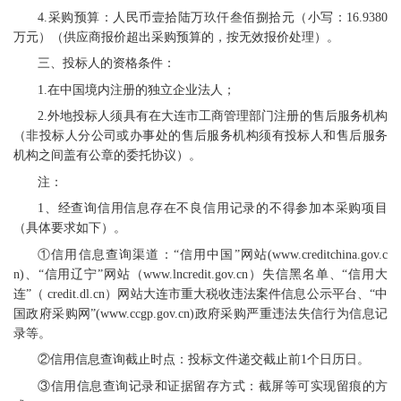
4.采购预算：人民币壹拾陆万玖仟叁佰捌拾元（小写：16.9380
万元）（供应商报价超出采购预算的，按无效报价处理）。
三、投标人的资格条件：
1.在中国境内注册的独立企业法人；
2.外地投标人须具有在大连市工商管理部门注册的售后服务机构
（非投标人分公司或办事处的售后服务机构须有投标人和售后服务
机构之间盖有公章的委托协议）。
注：
1、经查询信用信息存在不良信用记录的不得参加本采购项目
（具体要求如下）。
①信用信息查询渠道：“信用中国”网站(www.creditchina.gov.c
n)、“信用辽宁”网站（www.lncredit.gov.cn）失信黑名单、“信用大
连”（ credit.dl.cn）网站大连市重大税收违法案件信息公示平台、“中
国政府采购网”(www.ccgp.gov.cn)政府采购严重违法失信行为信息记
录等。
②信用信息查询截止时点：投标文件递交截止前1个日历日。
③信用信息查询记录和证据留存方式：截屏等可实现留痕的方