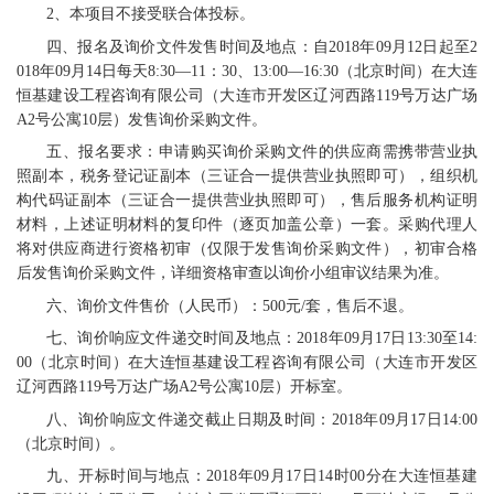
2、本项目不接受联合体投标。
四、报名及询价文件发售时间及地点：自2018年09月12日起至2
018年09月14日每天8:30—11：30、13:00—16:30（北京时间）在大连
恒基建设工程咨询有限公司（大连市开发区辽河西路119号万达广场
A2号公寓10层）发售询价采购文件。
五、报名要求：申请购买询价采购文件的供应商需携带营业执
照副本，税务登记证副本（三证合一提供营业执照即可），组织机
构代码证副本（三证合一提供营业执照即可），售后服务机构证明
材料，上述证明材料的复印件（逐页加盖公章）一套。采购代理人
将对供应商进行资格初审（仅限于发售询价采购文件），初审合格
后发售询价采购文件，详细资格审查以询价小组审议结果为准。
六、询价文件售价（人民币）：500元/套，售后不退。
七、询价响应文件递交时间及地点：2018年09月17日13:30至14:
00（北京时间）在大连恒基建设工程咨询有限公司（大连市开发区
辽河西路119号万达广场A2号公寓10层）开标室。
八、询价响应文件递交截止日期及时间：2018年09月17日14:00
（北京时间）。
九、开标时间与地点：2018年09月17日14时00分在大连恒基建