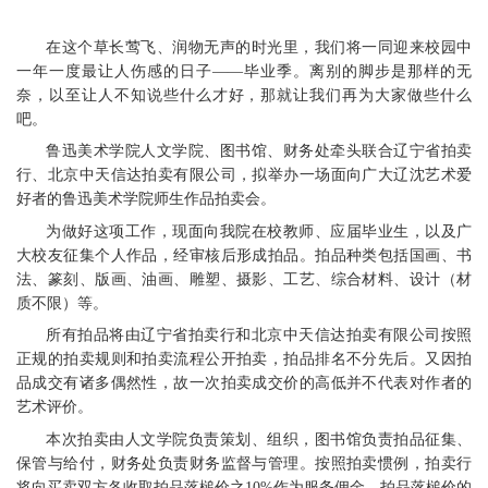
在这个草长莺飞、润物无声的时光里，我们将一同迎来校园中
一年一度最让人伤感的日子——毕业季。离别的脚步是那样的无
奈，以至让人不知说些什么才好，那就让我们再为大家做些什么
吧。
鲁迅美术学院人文学院、图书馆、财务处牵头联合辽宁省拍卖
行、北京中天信达拍卖有限公司，拟举办一场面向广大辽沈艺术爱
好者的鲁迅美术学院师生作品拍卖会。
为做好这项工作，现面向我院在校教师、应届毕业生，以及广
大校友征集个人作品，经审核后形成拍品。拍品种类包括国画、书
法、篆刻、版画、油画、雕塑、摄影、工艺、综合材料、设计（材
质不限）等。
所有拍品将由辽宁省拍卖行和北京中天信达拍卖有限公司按照
正规的拍卖规则和拍卖流程公开拍卖，拍品排名不分先后。又因拍
品成交有诸多偶然性，故一次拍卖成交价的高低并不代表对作者的
艺术评价。
本次拍卖由人文学院负责策划、组织，图书馆负责拍品征集、
保管与给付，财务处负责财务监督与管理。按照拍卖惯例，拍卖行
将向买卖双方各收取拍品落槌价之10%作为服务佣金，拍品落槌价的