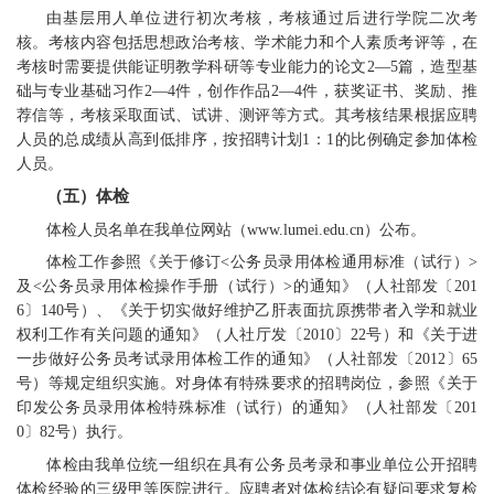
由基层用人单位进行初次考核，考核通过后进行学院二次考
核。考核内容包括思想政治考核、学术能力和个人素质考评等，在
考核时需要提供能证明教学科研等专业能力的论文2—5篇，造型基
础与专业基础习作2—4件，创作作品2—4件，获奖证书、奖励、推
荐信等，考核采取面试、试讲、测评等方式。其考核结果根据应聘
人员的总成绩从高到低排序，按招聘计划1：1的比例确定参加体检
人员。
（五）体检
体检人员名单在我单位网站（www.lumei.edu.cn）公布。
体检工作参照《关于修订<公务员录用体检通用标准（试行）>
及<公务员录用体检操作手册（试行）>的通知》（人社部发〔201
6〕140号）、《关于切实做好维护乙肝表面抗原携带者入学和就业
权利工作有关问题的通知》（人社厅发〔2010〕22号）和《关于进
一步做好公务员考试录用体检工作的通知》（人社部发〔2012〕65
号）等规定组织实施。对身体有特殊要求的招聘岗位，参照《关于
印发公务员录用体检特殊标准（试行）的通知》（人社部发〔201
0〕82号）执行。
体检由我单位统一组织在具有公务员考录和事业单位公开招聘
体检经验的三级甲等医院进行。应聘者对体检结论有疑问要求复检