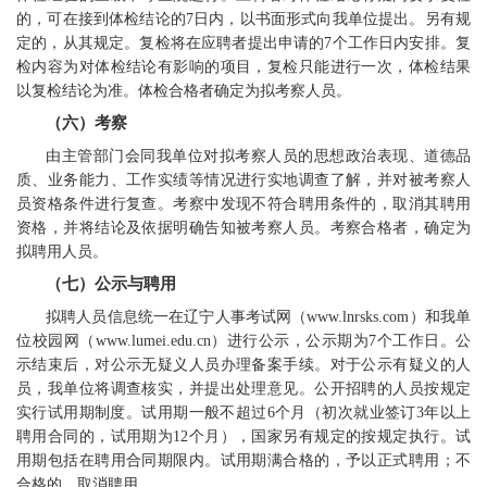
的，可在接到体检结论的7日内，以书面形式向我单位提出。另有规
定的，从其规定。复检将在应聘者提出申请的7个工作日内安排。复
检内容为对体检结论有影响的项目，复检只能进行一次，体检结果
以复检结论为准。体检合格者确定为拟考察人员。
（六）考察
由主管部门会同我单位对拟考察人员的思想政治表现、道德品
质、业务能力、工作实绩等情况进行实地调查了解，并对被考察人
员资格条件进行复查。考察中发现不符合聘用条件的，取消其聘用
资格，并将结论及依据明确告知被考察人员。考察合格者，确定为
拟聘用人员。
（七）公示与聘用
拟聘人员信息统一在辽宁人事考试网（www.lnrsks.com）和我单
位校园网（www.lumei.edu.cn）进行公示，公示期为7个工作日。公
示结束后，对公示无疑义人员办理备案手续。对于公示有疑义的人
员，我单位将调查核实，并提出处理意见。公开招聘的人员按规定
实行试用期制度。试用期一般不超过6个月（初次就业签订3年以上
聘用合同的，试用期为12个月），国家另有规定的按规定执行。试
用期包括在聘用合同期限内。试用期满合格的，予以正式聘用；不
合格的，取消聘用。