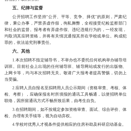
五、纪律与监督
公开招聘工作坚持“公开、平等、竞争、择优”的原则，严肃纪
律，秉公办事，严禁弄虚作假，徇私舞弊，全程接受纪检监察部门
和社会的监督。报考者有弄虚作假、违纪违规行为的，一经发现，
均取消其应聘资格，并将有关情况通报其所在学校或单位。构成犯
罪的，依法追究刑事责任。
六、其他
1.本次招聘不指定辅导书，不举办也不委托任何机构举办辅导培
训班。目前社会上出现的任何辅导班、辅导网站或发行的出版物、
上网卡等，均与本次招聘无关。敬请广大报考者提高警惕，切勿上
当受骗。
2.应聘人员自报名至拟聘用人员公示期间（资格审查、考核、体
检、考察），应确保报名时所填报的通讯工具畅通，以便招聘单位
联络，因所留通讯方式不畅所致后果，由考生自负。
3.在招聘期间，如不按规定参加资格审查、面试、综合评价、体
检、办理有关手续等，视为自动弃权。
4.学校对优秀人才视条件提供相应的住房补助及科研启动基金。