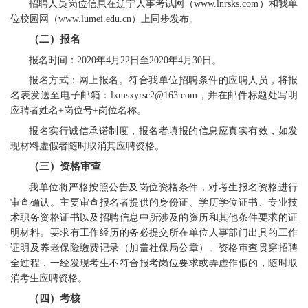
招聘人员岗位信息在辽宁人事考试网（www.lnrsks.com）和我单
位校园网（www.lumei.edu.cn）上同步发布。
（二）报名
报名时间：2020年4月22日至2020年4月30日。
报名方式：网上报名。符合我单位招聘条件的应聘人员，将报
名表发送至电子邮箱：lxmsxyrsc2@163.com，并在邮件标题处写明
应聘者姓名+岗位号+岗位名称。
报名实行诚信承诺制度，报名者填报的信息应真实有效，如发
现材料虚假者随时取消其应聘资格。
（三）资格审查
我单位将严格按照公告及岗位资格条件，对考生报名资格进行
审查确认。主要审查报名者提供的身份证、学历学位证书、专业技
术职务资格证书以及招聘信息中所涉及的资历和其他条件要求的证
明材料。要求有工作经历的务必提交所在单位人事部门出具的工作
证明及养老保险缴费记录（加盖社保局公章）。资格审查贯穿招聘
全过程，一经发现考生不符合报考岗位要求或弄虚作假的，随时取
消考生应聘资格。
（四）考核