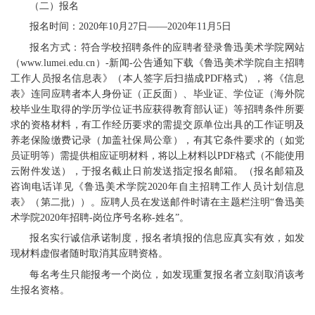
（二）报名
报名时间：2020年10月27日——2020年11月5日
报名方式：符合学校招聘条件的应聘者登录鲁迅美术学院网站
（www.lumei.edu.cn）-新闻-公告通知下载《鲁迅美术学院自主招聘
工作人员报名信息表》（本人签字后扫描成PDF格式），将《信息
表》连同应聘者本人身份证（正反面）、毕业证、学位证（海外院
校毕业生取得的学历学位证书应获得教育部认证）等招聘条件所要
求的资格材料，有工作经历要求的需提交原单位出具的工作证明及
养老保险缴费记录（加盖社保局公章），有其它条件要求的（如党
员证明等）需提供相应证明材料，将以上材料以PDF格式（不能使用
云附件发送），于报名截止日前发送指定报名邮箱。（报名邮箱及
咨询电话详见《鲁迅美术学院2020年自主招聘工作人员计划信息
表》（第二批））。应聘人员在发送邮件时请在主题栏注明“鲁迅美
术学院2020年招聘-岗位序号名称-姓名”。
报名实行诚信承诺制度，报名者填报的信息应真实有效，如发
现材料虚假者随时取消其应聘资格。
每名考生只能报考一个岗位，如发现重复报名者立刻取消该考
生报名资格。