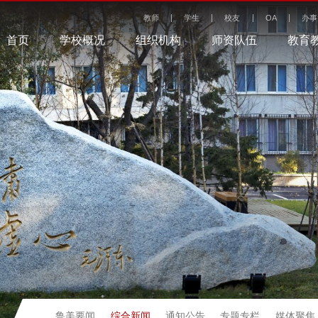
教师
学生
校友
OA
办事
首页
学校概况
组织机构
师资队伍
教育
综合新闻
鲁美要闻
通知公告
专题专栏
媒体聚焦