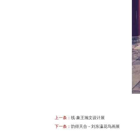
上一条：
线·象王瀚文设计展
下一条：
韵得天合－刘东瀛花鸟画展