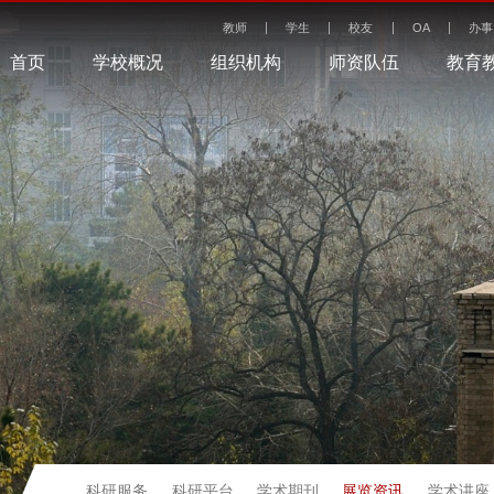
教师
学生
校友
OA
办事
首页
学校概况
组织机构
师资队伍
教育
展览资讯
科研服务
科研平台
学术期刊
学术讲座