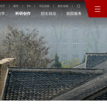
大厅
邮件
EN
书记信箱
校长信箱
教学
科研创作
招生就业
校园服务