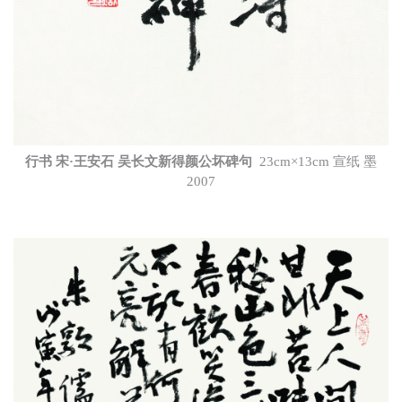
行书 宋·王安石 吴长文新得颜公坏碑句
23cm×13cm 宣纸 墨
2007