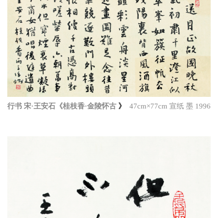
行书 宋·王安石《桂枝香·金陵怀古
》
47cm×77cm 宣纸 墨 1996