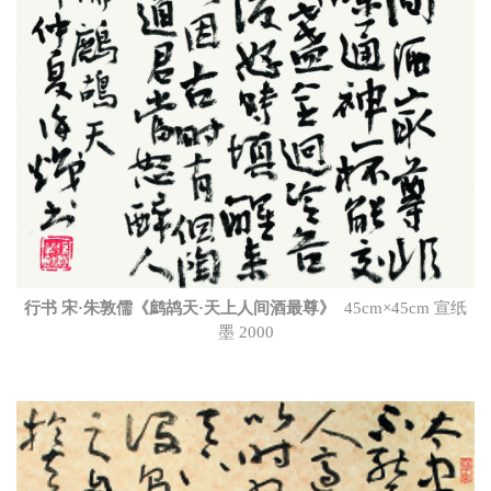
行书 宋·朱敦儒《鹧鸪天·天上人间酒最尊》
45cm×45cm 宣纸
墨 2000