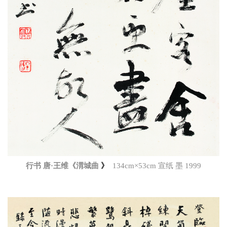
行书 唐·王维《渭城曲
》
134cm×53cm 宣纸 墨 1999