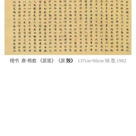
楷书 唐·韩愈 《原道》《原
毁
》
137cm×66cm 绢 墨 1982