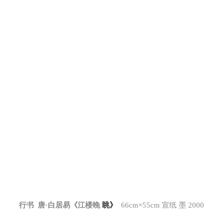
行书 唐·白居易《江楼晚
眺》
66cm×55cm 宣纸 墨 2000