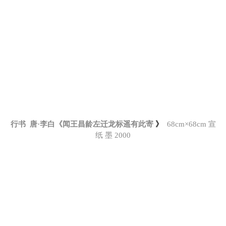
行书 唐·李白《闻王昌龄左迁龙标遥有此寄
》
68cm×68cm
宣
纸 墨 2000