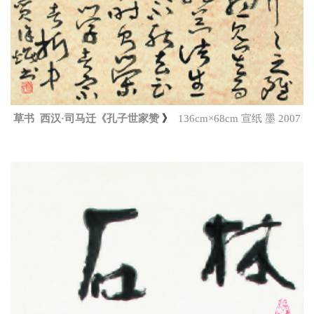
草书 西汉·司马迁《孔子世家赞
》
136cm×68cm 宣纸 墨 2007