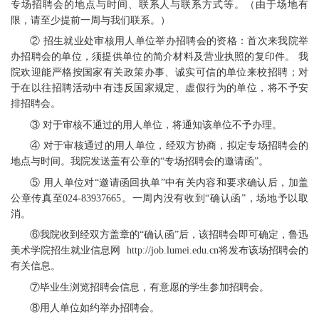
专场招聘会的地点与时间、联系人与联系方式等。（由于场地有
限，请至少提前一周与我们联系。）
② 招生就业处审核用人单位举办招聘会的资格：首次来我院举
办招聘会的单位，须提供单位的简介材料及营业执照的复印件。 我
院欢迎能严格按国家有关政策办事、诚实可信的单位来校招聘；对
于在以往招聘活动中有违反国家规定、虚假行为的单位，将不予安
排招聘会。
③ 对于审核不通过的用人单位，将通知该单位不予办理。
④ 对于审核通过的用人单位，经双方协商，拟定专场招聘会的
地点与时间。我院发送盖有公章的“专场招聘会的邀请函”。
⑤ 用人单位对“邀请函回执单”中有关内容和要求确认后，加盖
公章传真至024-83937665。一周内没有收到“确认函”，场地予以取
消。
⑥我院收到经双方盖章的“确认函”后，该招聘会即可确定，鲁迅
美术学院招生就业信息网 http://job.lumei.edu.cn将发布该场招聘会的
有关信息。
⑦毕业生浏览招聘会信息，有意愿的学生参加招聘会。
⑧用人单位如约举办招聘会。