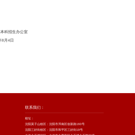
公室
日
联系我们：
校址：
沈阳莫子山校区：沈阳市浑南区创新路160号
沈阳三好街校区：沈阳市和平区三好街19号