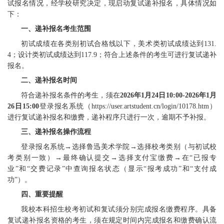
试报名情况，经学校研究决定，现启动复试递补报名，具体情况如
下：
一、递补报名考生范围
初试成绩在各类别初试合格线以下，美术类初试成绩达到131.
4；设计类初试成绩达到117.9；符合上述条件的考生可进行复试递补
报名。
二、递补报名时间
符合递补报名条件的考生，须在
202
6
年
1
月
24
日
10:
00-202
6
年
1
月
26
日
15
:00
登录报名系统（https://user.artstudent.cn/login/10178.htm）
进行复试递补报名和缴费，递补程序只进行一次，逾期不予补报。
三、递补报名操作流程
登录报名系统→选择鲁迅美术学院→选择校考类别（与初试校
考类别一致）→最终确认提交→选择支付宝缴费→在“已报专
业”和“交费记录”中查询报名状态（显示“报考成功”和“支付成
功”）。
四、重要提醒
我校本科招生校考初试和复试须分别完成报名缴费程序。具备
复试递补报名资格的考生，须在规定时间内完成报名和缴费确认流