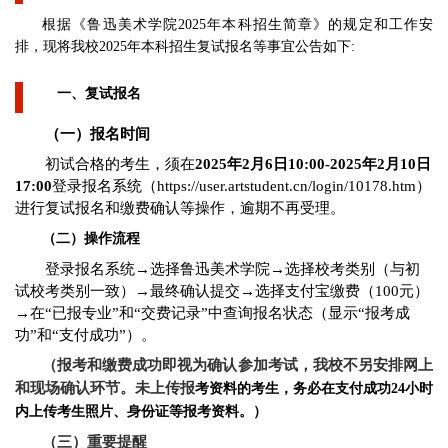
根据《鲁迅美术学院2025年本科招生简章》的规定和工作安
排，现将我校2025年本科招生复试报名等事宜公告如下:
一、复试报名
（一）报名时间
初试合格的考生，须在
202
5
年2月
6
日1
0:
00-202
5
年
2
月
10
日
17
:00
登录报名系统（https://user.artstudent.cn/login/10178.htm）
进行复试报名和缴费确认等操作，逾期不再受理。
（
二
）
操作
流程
登录报名系统→选择鲁迅美术学院→选择校考类别（与初
试校考类别一致）→最终确认提交→选择支付宝缴费（100元）
→在“已报专业”和“交费记录”中查询报名状态（显示“报考成
功”和“支付成功”）。
（
报考和缴费成功即视为确认参加考试，我校不另安排网上
和现场确认环节。
未上传报
考资料的考生，务必在支付成功24小时
内上传考生照片、身份证等报考资料。）
（三）重要提醒