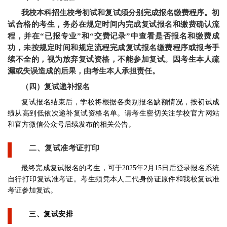
我校
本科招生
校考
初试和复试须分别完成报名
缴费
程序。
初
试合格的考生
，
务必在规定时间内完成
复试报名和
缴费确认流
程，并
在“已报专业”
和“交费记录”
中查看是
否报名和缴费
成
功
，未按
规定时间
和规定流程
完成复试报名
缴费
程序
或
报考手
续不全的
，
视为放弃复试资格
，
不能参加复试
。
因考生本人疏
漏或失误造成的后果，由考生本人承担责任。
（四）复试递补报名
复试报名结束后，学校将根据各类别报名缺额情况，按初试成
绩从高到低依次递补复试资格名单。请考生密切关注学校官方网站
和官方微信公众号后续发布的相关公告。
二、复试准考证打印
最终完成复试报名的考生，可于2025年2月15日后登录报名系统
自行打印复试准考证。考生须凭本人二代身份证原件和我校复试准
考证参加复试。
三、复试安排