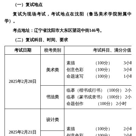
（一）复试地点
复试为现场考试，考试地点在沈阳（鲁迅美术学院附属中
学）。
考点地址：辽宁省沈阳市大东区望花中街146号。
（二）复试科目、时间、要求
考试日期
校考类别
考试科目、满分分值、
素描
（100分）
3小时
创意色彩
（100分）
3小时
美术类
命题速写
（100分）
1小时
2025
年2月20日
临摹（楷书或行书）（100分） 2小时 8
书法类
临摹（篆书或隶书）（100分） 2小时 11
命题创作 （100分
） 2小时 14:3
设计类
素描
（100分）
2小时
2025
年2月21日
创意色彩
（100分）
2小时