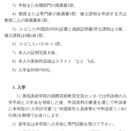
3）学校
また在職部門
の推薦書1部。
4）教授
また
は専門家の推薦書1部、修士
課程を申請する
方は
教授
二人
の推薦書各1部。
5）コ-ピ
した
中国語(HSK)
証書と
成績証明書(学士
課程
は
３級、
修士
課程は
6級)各1部。
6
）コ-ピ
した
パスポ-ト1部。
7
）本人
の
証明写真８枚。
8
）本人
の美術
作品或はスライト
゛なと゛
6点。
9
）
入学金
RMB700元。
3.
入学
1
）魯迅美術学院の国際芸術教育交流センタ-
で
は申請
者
の入
学手続と
入学金
を
領収し
た後、申請資料の審査を通じて申請
者
に本学院の“入学許可書”と“外国留学人員
来華
ビザ申請表”(ＪＷ2
02表)を郵便でお送り
します
。
2）留学生は本学院
へ
入学前に専門試験を
受けて下さい
。