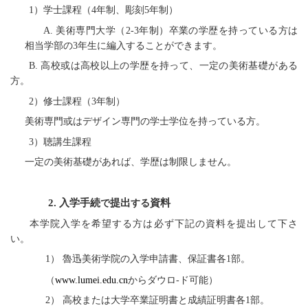
1）学士
課程
（4年制、彫刻5年制）
A. 美術専門大学（2-3年制）卒業の学歴を持っている方は
相当学部の
3年生に編入することがで
きます
。
B. 高校或は高校
以上の
学歴を持って、一定の美術基礎がある
方。
2）修士
課程
（3年制）
美術専門或はデザイン専門の学士学位を持って
い
る方。
3）
聴講生課程
一定の美術基礎があ
れば
、学歴
は制限しません
。
2.
入学手続
提出
資料
で
する
本
学院
入学
を希望する方は必ず下記の資料を提出して下さ
い
。
1） 魯迅美術学院の入学申請書、保証書各1部。
（
www.lumei.edu.cn
から
ダウロ
-
ド
可能）
2） 高校
また
は大学卒業証明書と成績証明書各1部。