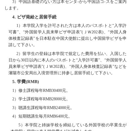
3）中国語基礎のない方は本センタ-から中国語コ-スを
ご
案内
します
。
4.
ビザ発給と居留手続
1
）本学院入学
を許可
された方は
本人のパスポ-トと“入学許
可書”、“外国留学人員
来華
ビザ申請表”(ＪＷ202表)、“外国人身
体検査記録表”を日本駐在中国大使館
に
提出し中国留学ビザを申
請
して下さい
。
2
）留学
生の登録
は本学院で規定した費
用
を
払い
、入
国し
た
日から30日
以内
に本人のパスポ-トと“入学許可書”、“外国留学人
員
来華
ビザ申請表”(ＪＷ202表)、“外国人身体検査記録表”
など
を
瀋陽市公安局出入境管理所
に持参し
居留手続
して下さい
。
5.
学費
(RMB)
1
）修士
課程
毎年RMB30400元。
2
）学士
課程
毎年RMB28000元。
3
）
聴講生
課程
毎年RMB24000元。
4
）
短期
聴講生
毎月RMB6400元。
5
）本学院と姉妹学校を
締結している
外国
学
校の卒業生が