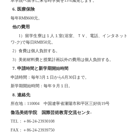
本学院へ留学に来る時学費を15%
減免します
。
6.
医療保険
毎年RMB600元。
の費用
他
1
）留学
生
寮は１人１室(
浴室
、ＴＶ、電話、イ
ンタ
ネット
ワ-ク)で毎日RMB50元。
2
）食費は個人負担
する
。
3
）美術材料費と授業計画以外の費
用
は個人負担
する
。
7.
申請
と新学期
時間
開始時間
申請
時間
：毎年3月１日から6月30日まで。
新学期
開始時間
：毎年９月１日。
8.
連絡先
所在地
：
11000
4
中国遼寧省
瀋陽市和平区三好街19号
魯迅美術学院 国際芸術教育交流センタ
-
TEL：＋86-24-23930108
FAX：＋86-24-23939750