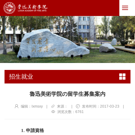
招生就业
魯迅美術学院の留学生募集案内
编辑：lxmsxy
|
来源：
|
发布时间：2017-03-23
|
浏览次数：
6761
1.
申請資格