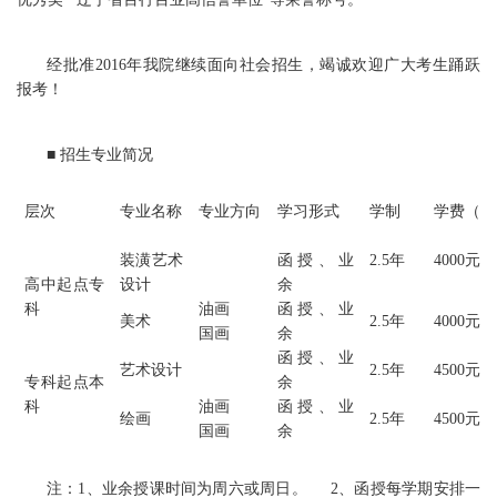
经批准2016年我院继续面向社会招生，竭诚欢迎广大考生踊跃
报考！
■ 招生专业简况
层次
专业名称
专业方向
学习形式
学制
学费（年
装潢艺术
函授、业
2.5年
4000元
高中起点专
设计
余
科
油画
函授、业
美术
2.5年
4000元
国画
余
函授、业
艺术设计
2.5年
4500元
专科起点本
余
科
油画
函授、业
绘画
2.5年
4500元
国画
余
注：1、业余授课时间为周六或周日。 2、函授每学期安排一