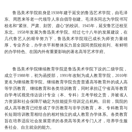
鲁迅美术学院前身是1938年建于延安的鲁迅艺术学院，由毛泽
东、周恩来等老一代领导人亲自倡导创建。毛泽东同志为学院书写
校名和“紧张、严肃、刻苦、虚心”的校训。1945年，延安鲁艺迁校至
东北。1958年发展为鲁迅美术学院。经过七十八年的发展建设，在
几代鲁艺人的艰辛努力下，鲁迅美术学院现已成长为师资力量雄
厚，专业齐全，办学水平和整体实力居全国同类院校前列、有鲜明
的办学特色、在国内外有重要影响的著名高等艺术学府。
鲁迅美术学院继续教育学院是鲁迅美术学院下设的二级学院，
成立于1988年，初为函授部，1991年改制为成人教育学院，2010年
更名为继续教育学院。继续教育学院负责普通高等教育外的成人高
等学历教育、继续教育和各类培训教育，同时承担辽宁省高等教育
自学考试视觉传达设计专业（本、专科）主考学校之责，并被省人
力资源和社会保障厅确定为技能提升培训定点机构。目前，我院的
成人高等教育已经形成了学历教育与非学历教育，本、专科教育与
长短期培训教育相结合的相对独立的成人教育办学体系。各类教育
旨在培养适应社会发展需求的各类高等美术专门人才，培养学生服
务社会、自主就业的能力。