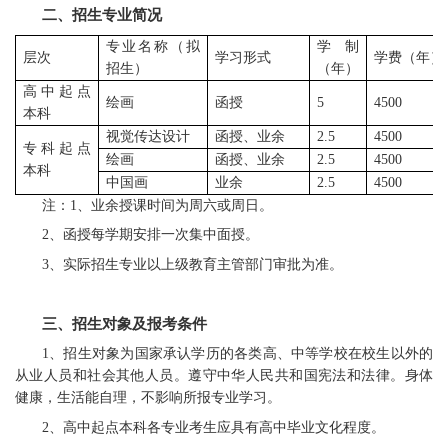
二、招生专业简况
专业名称（拟
学制
层次
学习形式
学费（年）
招生）
（年）
高中起点
绘画
函授
5
4500
本科
视觉传达设计
函授、业余
2.5
4500
专科起点
绘画
函授、业余
2.5
4500
本科
中国画
业余
2.5
4500
注：1、业余授课时间为周六或周日。
2、函授每学期安排一次集中面授。
3、实际招生专业以上级教育主管部门审批为准。
三、招生对象及报考条件
1、招生对象为国家承认学历的各类高、中等学校在校生以外的
从业人员和社会其他人员。遵守中华人民共和国宪法和法律。身体
健康，生活能自理，不影响所报专业学习。
2、高中起点本科各专业考生应具有高中毕业文化程度。