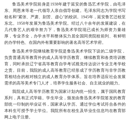
鲁迅美术学院前身是1938年建于延安的鲁迅艺术学院，由毛泽
东、周恩来等老一代领导人亲自倡导创建。毛泽东同志为学院书写
校名和“紧张、严肃、刻苦、虚心”的校训。1945年，延安鲁艺迁校至
东北。1958年发展为鲁迅美术学院。经过八十余年的发展建设，在
几代鲁艺人的艰辛努力下，鲁迅美术学院现已成长为师资力量雄
厚，专业齐全，办学水平和整体实力居全国同类院校前列、有鲜明
的办学特色、在国内外有重要影响的著名高等艺术学府。
鲁迅美术学院继续教育学院是鲁迅美术学院下设的二级学院，
负责普通高等教育外的成人高等学历教育、继续教育和各类培训教
育，同时承担辽宁省高等教育自学考试视觉传达设计专业主考学校
之责。目前，我院的成人高等教育已经形成了学历教育与非学历教
育相结合的相对独立的成人教育办学体系。旨在培养适应社会发展
需求的高等美术专门人才，培养学生服务社会、自主就业的能力。
我院成人高等学历教育为国家计划内统一招生，属于国民教育
系列，具有正式学籍。学生毕业，颁发由鲁迅美术学院签发的教育
部统一印制的毕业证书，国家承认学历。通过学位考试符合条件的
本科生可授予学士学位。我院所有在校生及毕业生信息均在教育部
网上电子注册。