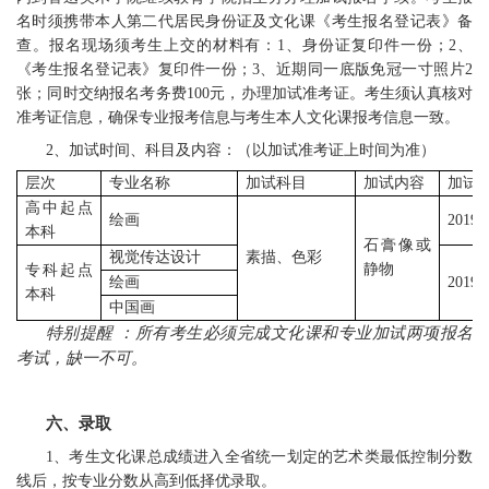
名时须携带本人第二代居民身份证及文化课《考生报名登记表》备
查。报名现场须考生上交的材料有：1、身份证复印件一份；2、
《考生报名登记表》复印件一份；3、近期同一底版免冠一寸照片2
张；同时交纳报名考务费100元，办理加试准考证。考生须认真核对
准考证信息，确保专业报考信息与考生本人文化课报考信息一致。
2、加试时间、科目及内容：（以加试准考证上时间为准）
层次
专业名称
加试科目
加试内容
加试
高中起点
绘画
2019
本科
石膏像或
视觉传达设计
素描、色彩
静物
专科起点
绘画
2019
本科
中国画
特别提醒 ：所有考生必须完成文化课和专业加试两项报名
考试，缺一不可。
六、录取
1、考生文化课总成绩进入全省统一划定的艺术类最低控制分数
线后，按专业分数从高到低择优录取。