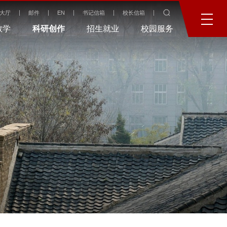
大厅
邮件
EN
书记信箱
校长信箱
教学
科研创作
招生就业
校园服务