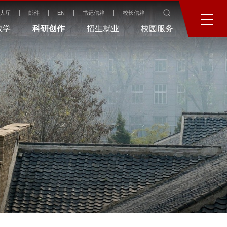
大厅
邮件
EN
书记信箱
校长信箱
教学
科研创作
招生就业
校园服务