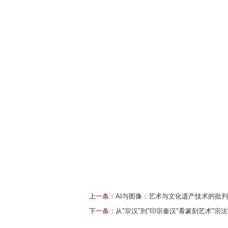
上一条：
AI与图像：艺术与文化遗产技术的批
下一条：
从″宗汉″到"印宗秦汉"看篆刻艺术"宗