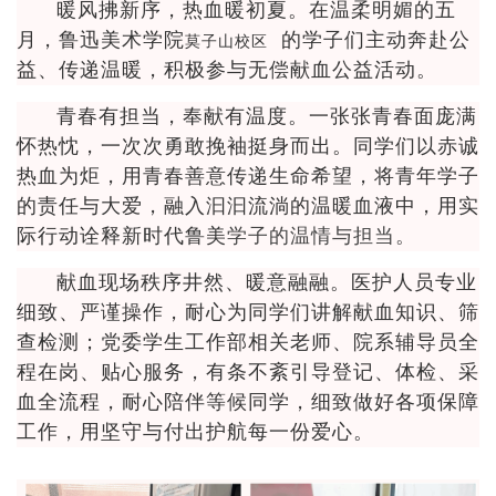
暖风拂新序，热血暖初夏。在温柔明媚的五
月，鲁迅美术学院
的学子们主动奔赴公
莫子山校区
益、传递温暖，积极参与无偿献血公益活动。
青春有担当，奉献有温度。一张张青春面庞满
怀热忱，一次次勇敢挽袖挺身而出。同学们以赤诚
热血为炬，用青春善意传递生命希望，将青年学子
的责任与大爱，融入汩汩流淌的温暖血液中，用实
际行动诠释新时代
鲁美
学子的温情与担当。
献血现场秩序井然、暖意融融。医护人员专业
细致、严谨操作，耐心为同学们讲解献血知识、筛
查检测；党委学生工作部相关老师、院系辅导员全
程在岗、贴心服务，有条不紊引导登记、体检、采
血全流程，耐心陪伴等候同学，细致做好各项保障
工作，用坚守与付出护航每一份爱心。