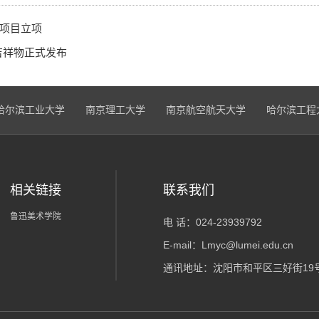
金项目立项
吉祥物正式发布
哈尔滨工业大学
南京理工大学
南京航空航天大学
哈尔滨工程
相关链接
联系我们
鲁迅美术学院
电 话：024-23939792
E-mail：Lmyc@lumei.edu.cn
通讯地址：沈阳市和平区三好街19