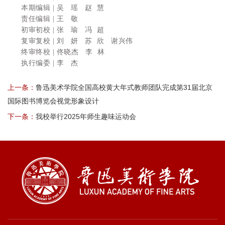
本期编辑 | 吴 瑶 赵 慧
责任编辑 | 王 敬
初审初校 | 张 瑜 冯 超
复审复校 | 刘 妍 苏 欣 谢兴伟
终审终校 | 佟晓杰 李 林
执行编委 | 李 杰
上一条：
鲁迅美术学院全国高校黄大年式教师团队完成第31届北京
国际图书博览会视觉形象设计
下一条：
我校举行2025年师生趣味运动会