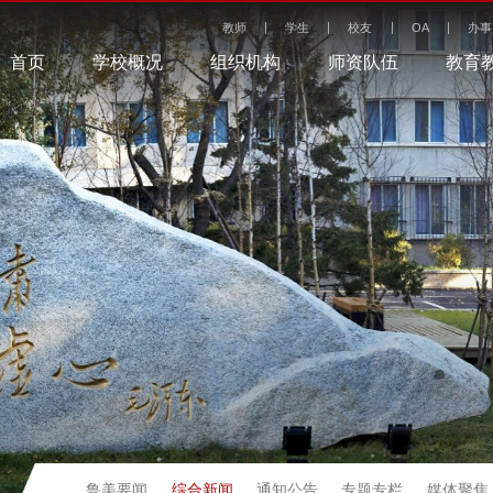
教师
学生
校友
OA
办事
首页
学校概况
组织机构
师资队伍
教育
综合新闻
鲁美要闻
通知公告
专题专栏
媒体聚焦