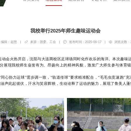
我校举行2025年师生趣味运动会
编辑：赵慧
|
来源：团委、工会
|
发布时间：2025-06-17
|
浏览次数：
趣味运动会火热开启，沈阳与大连两校区足球场同时化作欢乐的海洋。
本次趣味
分展现我校师生奋发有为、昂扬向上的精神风貌，激发广大师生参与体育
“同心协力运球”需步调一致，“轨道传球”要求精准配合，“毛毛虫竞速跑”充
加油声此起彼伏，汗水与笑容辉映，生动诠释了运动的魅力，展现了鲁美人蓬