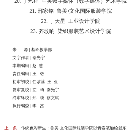
20. 丁艺程 中英数字媒体（数字媒体）艺术学院
21. 邢家铭 鲁美•文化国际服装学院
22. 丁天星 工业设计学院
23. 齐玟响 染织服装艺术设计学院
来 源 | 基础教学部
文字作者 | 秦光宇
本期编辑 | 赵 慧
责任编辑 | 王 敬
初审初校 | 任紫菡 王 亚
复审复校 | 左 琦 秦光宇
终审终校 | 邢 瑛 蔡文斌
执行编委 | 李 杰
上一条：
传统色彩新生：鲁美·文化国际服装学院以青春笔触绘就东