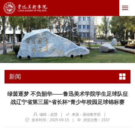
新闻
绿茵逐梦 不负韶华——鲁迅美术学院学生足球队征
战辽宁省第三届“省长杯”青少年校园足球锦标赛
编辑：赵慧
|
来源：基础教学部
|
发布时间：2025-09-15
|
浏览次数：
1537