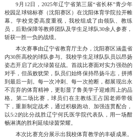
9月12日，2025年辽宁省第三届“省长杯”青少年
校园足球锦标赛（沈阳赛区）在沈阳体育学院拉开帷
幕。学校党委高度重视，我校组成了由领队、教练
员，后勤保障等教师团队及学生足球队30余人参赛，
斩获一胜一负的战绩。
本次赛事由辽宁省教育厅主办，沈阳赛区涵盖省
内30所高校的球队参与。我校学生足球队队员以昂扬
姿态开启了此次绿茵征战。首战比赛面对实力强劲的
对手，但虽败犹荣，队员们始终保持昂扬斗志，拼搏
到最后一刻。每一次冲刺、每一次抢断，都展现出永
不言弃的体育精神，更彰显了鲁美学子迎难而上的品
格。第二场比赛，球员们在主教练王占国老师带领
下，重新制定战术，通过积极跑动、加强连贯配合，
以5:2的比分战胜辽宁何氏医学院代表队，用一场酣
畅淋漓的胜利延续绿茵荣耀。
本次比赛充分展示出我校体育教学的丰硕成果。