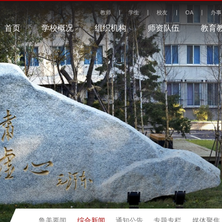
教师
学生
校友
OA
办事
首页
学校概况
组织机构
师资队伍
教育
综合新闻
鲁美要闻
通知公告
专题专栏
媒体聚焦