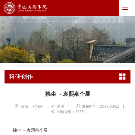
科研创作
​拂尘 －袁熙泉个展
编辑：lxmsxy
|
来源：
|
发布时间：2017-03-22
|
浏览次数：
2885
拂尘 －袁熙泉个展