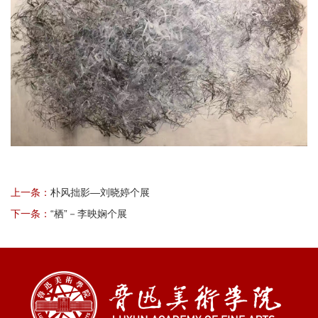
上一条：
朴风拙影—刘晓婷个展
下一条：
“栖”－李映娴个展