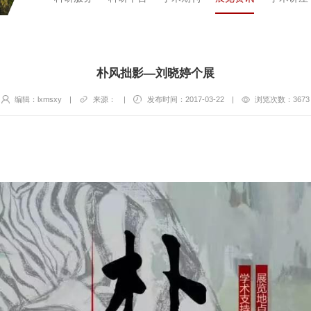
朴风拙影—刘晓婷个展
编辑：lxmsxy
|
来源：
|
发布时间：2017-03-22
|
浏览次数：
3673