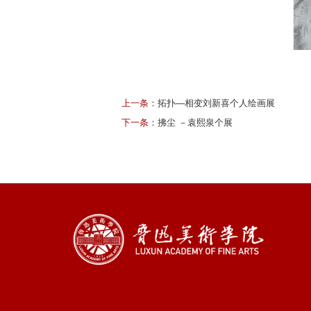
上一条：
拓扑—相变刘新喜个人绘画展
下一条：
​拂尘 －袁熙泉个展