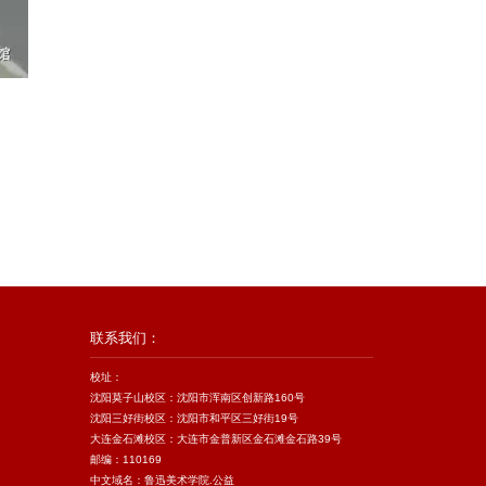
联系我们：
校址：
沈阳莫子山校区：沈阳市浑南区创新路160号
沈阳三好街校区：沈阳市和平区三好街19号
大连金石滩校区：大连市金普新区金石滩金石路39号
邮编：110169
中文域名：鲁迅美术学院.公益