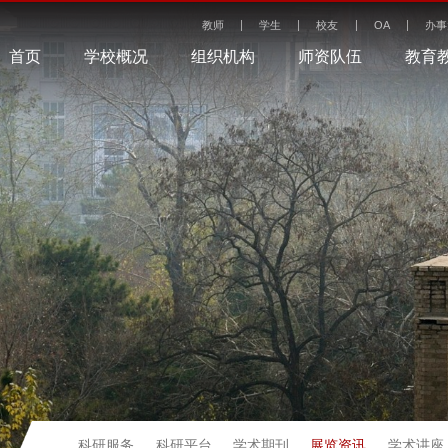
教师
学生
校友
OA
办事
首页
学校概况
组织机构
师资队伍
教育
展览资讯
科研服务
科研平台
学术期刊
学术讲座