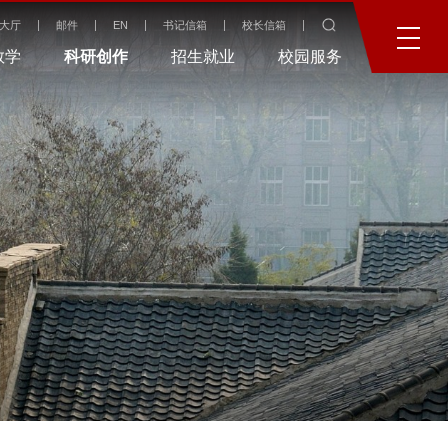
大厅
邮件
EN
书记信箱
校长信箱
教学
科研创作
招生就业
校园服务