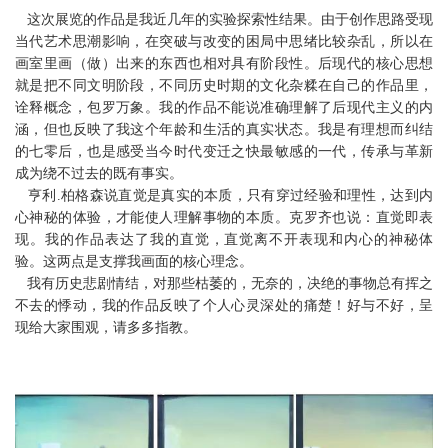
这次展览的作品是我近几年的实验探索性结果。由于创作思路受现
当代艺术思潮影响，在突破与改变的困局中思绪比较杂乱，所以在
画室里画（做）出来的东西也相对具有阶段性。后现代的核心思想
就是把不同文明阶段，不同历史时期的文化杂糅在自己的作品里，
诠释概念，包罗万象。我的作品不能说准确理解了后现代主义的内
涵，但也反映了我这个年龄和生活的真实状态。我是有理想而纠结
的七零后，也是感受当今时代变迁之快最敏感的一代，传承与革新
成为绕不过去的既有事实。
亨利.柏格森说直觉是真实的本质，只有穿过经验和理性，达到内
心神秘的体验，才能使人理解事物的本质。克罗齐也说：直觉即表
现。我的作品表达了我的直觉，直觉离不开表现和内心的神秘体
验。这两点是支撑我画面的核心理念。
我有历史悲剧情结，对那些枯萎的，无奈的，决绝的事物总有挥之
不去的悸动，我的作品反映了
个人心灵深处的痛楚！好与不好，呈
现给大家围观，请多多指教。