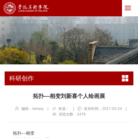
科研创作
拓扑—相变刘新喜个人绘画展
编辑：lxmsxy
|
来源：
|
发布时间：2017-03-24
|
浏览次数：
2479
拓扑—相变