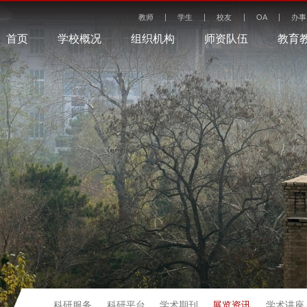
教师
学生
校友
OA
办事
首页
学校概况
组织机构
师资队伍
教育
展览资讯
科研服务
科研平台
学术期刊
学术讲座