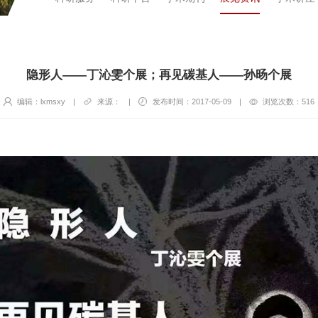
隐形人——丁沁雯个展；再见碳基人——孙旸个展
编辑：lxmsxy
|
来源：
|
发布时间：2017-05-09
|
浏览次数：
516