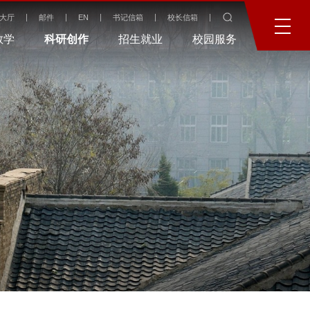
大厅
邮件
EN
书记信箱
校长信箱
教学
科研创作
招生就业
校园服务