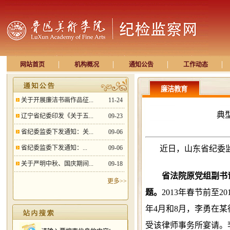
|
|
|
|
网站首页
机构概况
通知公告
工作动态
廉洁教育
关于开展廉洁书画作品征...
11-24
典
辽宁省纪委印发《关于五...
09-23
省纪委监委下发通知：关...
09-06
​省纪委监委下发通知：...
09-06
近日，山东省纪委监
关于严明中秋、国庆期间...
09-18
省法院原党组副书
更多>>
题。
2013年春节前至2
年4月和8月，李勇在
受该律师事务所宴请。