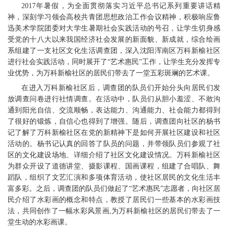
2017年暑假，为全面贯彻落实习近平总书记系列重要讲话精
神，深刻学习领会高校共青团思想政治工作会议精神，积极响应鲁
迅美术学院团委对大学生暑期社会实践活动的号召，让学生切身感
受党的十八大以来我国经济社会发展的新面貌、新成就，综合绘画
系组建了一支社区文化生活调查团，深入沈阳浑南区万科新榆社区
进行社会实践活动，同时展开了“艺术惠民”工作，让学生充分发挥专
业优势，为万科新榆社区的居民们带去了一堂五彩斑斓的艺术课。
在进入万科新榆社区后，调查团的队员们开始分头向居民们发
放调查问卷进行社情调查。在活动中，队员们从胆小羞涩、不敢沟
通到阳光自信、交流顺畅，表达能力、沟通能力、社会能力都得到
了很好的锻炼，自信心也得到了增强。随后，调查团向社区的杨书
记了解了万科新榆社区在党的新精神下是如何开展社区建设和社区
活动的。杨书记认真的回答了队员的问题，并带领队员们参观了社
区的文化建设场地、详细介绍了社区文化建设情况。万科新榆社区
为群众开设了道德讲堂、摄影课程、国画课程，组建了合唱队、舞
蹈队，组织了文艺汇演和多项体育活动，使社区居民的文化生活丰
富多彩。之后，调查团的队员们做起了“艺术惠民”志愿者，向社区居
民介绍了水彩画的概念和特点，教授了居民们一些基本的水彩画技
法，共同创作了一幅水彩风景画,为万科新榆社区的居民们带去了一
堂生动的水彩画课。